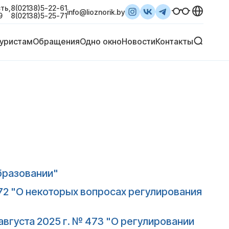
ть,
8(02138)5-22-61
info@lioznorik.by
9
8(02138)5-25-71
уристам
Обращения
Одно окно
Новости
Контакты
образовании"
 72 "О некоторых вопросах регулирования
вгуста 2025 г. № 473 "О регулировании