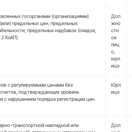
овленных госорганами (организациями)
Дол
(или) предельных цен, предельных
жно
бельности, предельных надбавок (скидок,
стн
3.2 КоАП)
ое
лиц
о,
юрл
ицо
ов с регулируемыми ценами без
Юрл
асчетов, подтверждающих уровень
ицо
ли с нарушением порядка регистрации цен
варно-транспортной накладной или
Дол