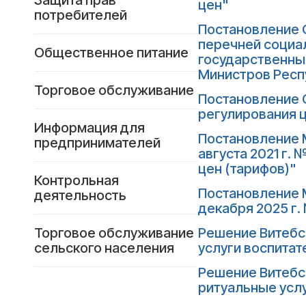
Защита прав
цен"
потребителей
Постановление С
перечней социал
Общественное питание
государственны
Министров Респ
Торговое обслуживание
Постановление С
регулирования 
Информация для
Постановление 
предпринимателей
августа 2021 г.
цен (тарифов)"
Контрольная
Постановление 
деятельность
декабря 2025 г.
Торговое обслуживание
Решение Витебск
сельского населения
услуги воспита
Решение Витебск
ритуальные усл