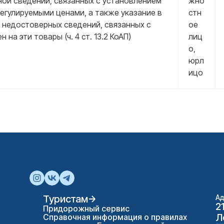
ой сведений, связанных с установлением
жно
регулируемыми ценами, а также указание в
стн
 недостоверных сведений, связанных с
ое
 на эти товары (ч. 4 ст. 13.2 КоАП)
лиц
о,
юрл
ицо
Туристам
Ад
2
Придорожный сервис
Л
Справочная информация о правилах