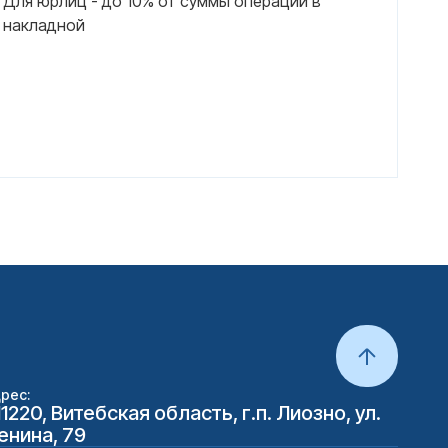
Для юрлиц - до 10% от суммы операции в
накладной
рес:
11220, Витебская область, г.п. Лиозно, ул.
енина, 79