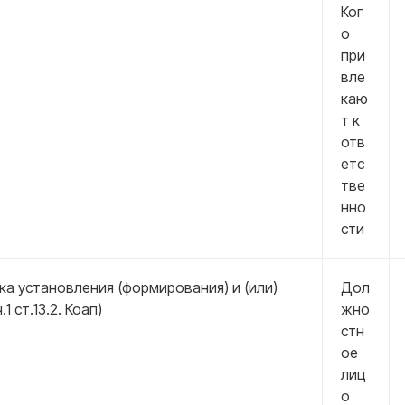
Ког
о
при
вле
каю
т к
отв
етс
тве
нно
сти
а установления (формирования) и (или)
Дол
1 ст.13.2. Коап)
жно
стн
ое
лиц
о