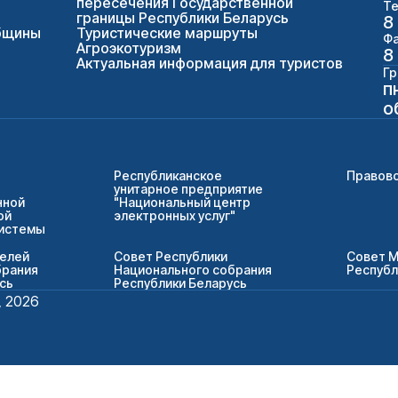
пересечения Государственной
Те
границы Республики Беларусь
8
бщины
Туристические маршруты
Фа
Агроэкотуризм
8
Актуальная информация для туристов
Гр
п
о
Республиканское
Правово
унитарное предприятие
нной
"Национальный центр
ой
электронных услуг"
системы
телей
Совет Республики
Совет 
брания
Национального собрания
Республ
сь
Республики Беларусь
, 2026