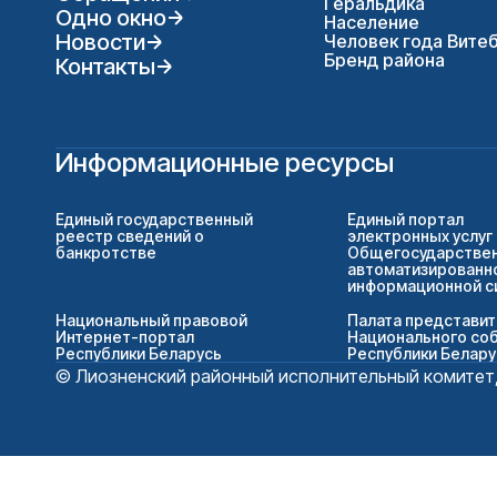
Геральдика
Одно окно
Население
Новости
Человек года Вите
Бренд района
Контакты
Информационные ресурсы
Единый государственный
Единый портал
реестр сведений о
электронных услуг
банкротстве
Общегосударстве
автоматизированн
информационной 
Национальный правовой
Палата представи
Интернет-портал
Национального со
Республики Беларусь
Республики Белару
© Лиозненский районный исполнительный комитет