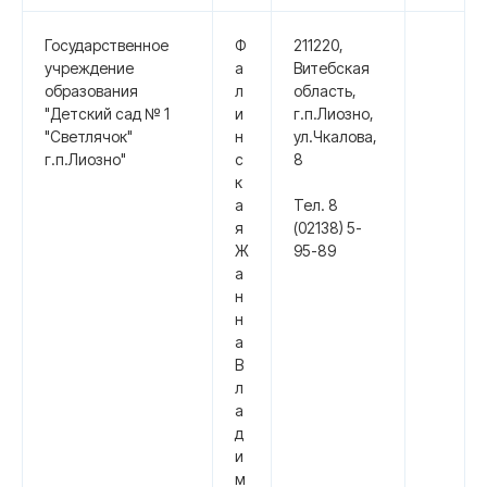
Государственное
Ф
211220,
учреждение
а
Витебская
образования
л
область,
"Детский сад № 1
и
г.п.Лиозно,
"Светлячок"
н
ул.Чкалова,
г.п.Лиозно"
с
8
к
а
Тел. 8
я
(02138) 5-
Ж
95-89
а
н
н
а
В
л
а
д
и
м