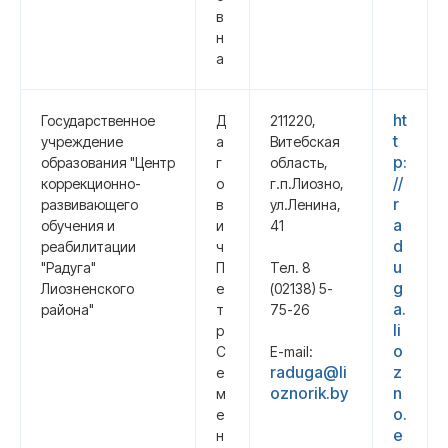
в
н
а
ht
Государственное
Д
211220,
t
учреждение
а
Витебская
p:
образования "Центр
г
область,
//
коррекционно-
о
г.п.Лиозно,
r
развивающего
в
ул.Ленина,
a
обучения и
и
41
d
реабилитации
ч
u
"Радуга"
П
Тел. 8
g
Лиозненского
е
(02138) 5-
a.
района"
т
75-26
li
р
o
С
E-mail:
raduga@li
z
е
oznorik.by
n
м
o.
е
e
н