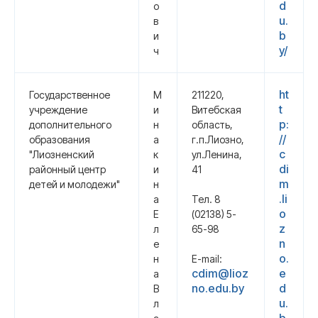
d
о
u.
в
b
и
y/
ч
ht
Государственное
М
211220,
t
учреждение
и
Витебская
p:
дополнительного
н
область,
//
образования
а
г.п.Лиозно,
c
"Лиозненский
к
ул.Ленина,
di
районный центр
и
41
m
детей и молодежи"
н
.li
а
Тел. 8
o
Е
(02138) 5-
z
л
65-98
n
е
o.
н
E-mail:
cdim@lioz
e
а
no.edu.by
d
В
u.
л