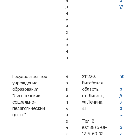
b
а
y/
д
и
м
и
р
о
в
н
а
ht
Государственное
В
211220,
t
учреждение
а
Витебская
p:
образования
в
область,
//
"Лиозненский
и
г.п.Лиозно,
s
социально-
л
ул.Ленина,
p
педагогический
ь
41
c.
центр"
ч
li
е
Тел. 8
o
н
(02138) 5-61-
z
к
17, 5-69-33