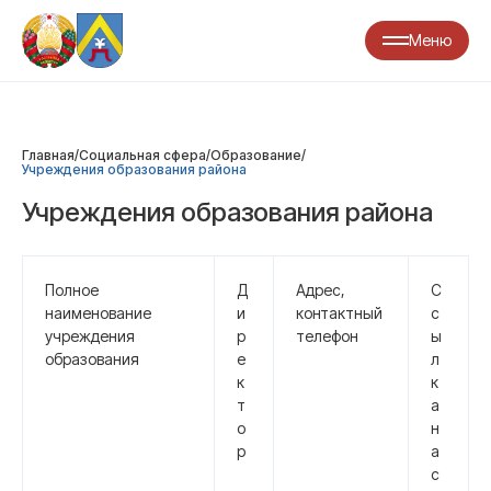
Меню
Главная
/
Социальная сфера
/
Образование
/
Учреждения образования района
Учреждения образования района
Полное
Д
Адрес,
С
наименование
и
контактный
с
учреждения
р
телефон
ы
образования
е
л
к
к
т
а
о
н
р
а
с