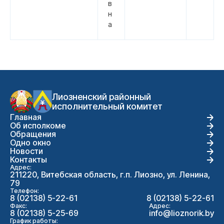
в
н
а
Лиозненский районный
исполнительный комитет
Главная
Об исполкоме
Обращения
Одно окно
Новости
Контакты
Адрес:
211220, Витебская область, г.п. Лиозно, ул. Ленина,
79
Телефон:
8 (02138) 5-22-61
8 (02138) 5-22-61
Факс:
Адрес:
8 (02138) 5-25-69
info@lioznorik.by
График работы: