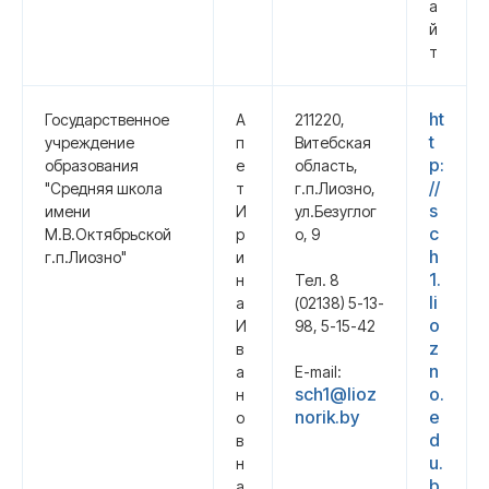
а
й
т
ht
Государственное
А
211220,
t
учреждение
п
Витебская
p:
образования
е
область,
//
"Средняя школа
т
г.п.Лиозно,
s
имени
И
ул.Безуглог
c
М.В.Октябрьской
р
о, 9
h
г.п.Лиозно"
и
1.
н
Тел. 8
li
а
(02138) 5-13-
o
И
98, 5-15-42
z
в
n
а
E-mail:
sch1@lioz
o.
н
norik.by
e
о
d
в
u.
н
b
а