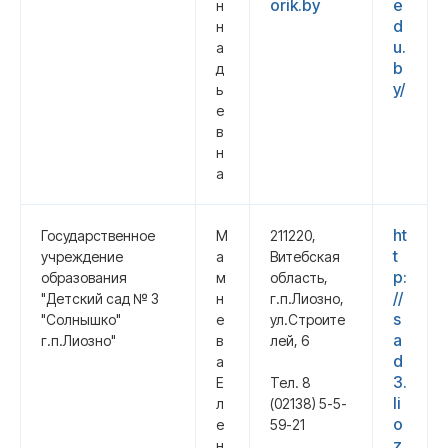
orik.by
e
н
d
н
u.
а
b
д
y/
ь
е
в
н
а
ht
Государственное
М
211220,
t
учреждение
а
Витебская
p:
образования
м
область,
//
"Детский сад № 3
н
г.п.Лиозно,
s
"Солнышко"
е
ул.Строите
a
г.п.Лиозно"
в
лей, 6
d
а
3.
Е
Тел. 8
li
л
(02138) 5-5-
o
е
59-21
z
н