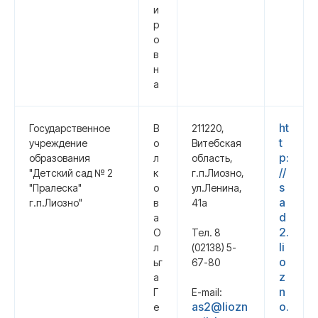
и
р
о
в
н
а
ht
Государственное
В
211220,
t
учреждение
о
Витебская
p:
образования
л
область,
//
"Детский сад № 2
к
г.п.Лиозно,
s
"Пралеска"
о
ул.Ленина,
a
г.п.Лиозно"
в
41а
d
а
2.
О
Тел. 8
li
л
(02138) 5-
o
ьг
67-80
z
а
n
Г
E-mail:
as2@liozn
o.
е