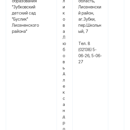
образования
л
область,
"Зубковский
и
Лиозненски
детский сад
к
й район,
"Буслик"
о
аг.Зубки,
Лиозненского
в
пер.Школьн
района"
а
ый, 7
Л
ю
Тел. 8
б
(02138) 5-
о
06-26, 5-06-
в
27
ь
А
л
е
к
с
а
н
д
р
о