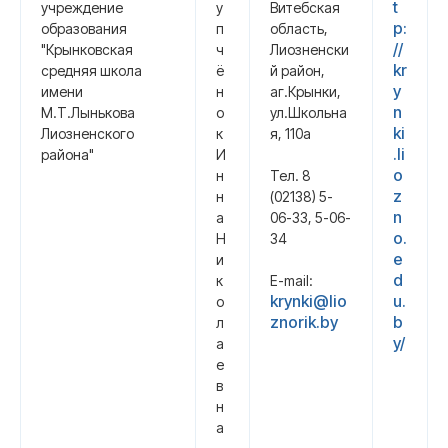
t
учреждение
у
Витебская
p:
образования
п
область,
//
"Крынковская
ч
Лиозненски
kr
средняя школа
ё
й район,
y
имени
н
аг.Крынки,
n
М.Т.Лынькова
о
ул.Школьна
ki
Лиозненского
к
я, 110а
.li
района"
И
o
н
Тел. 8
z
н
(02138) 5-
n
а
06-33, 5-06-
o.
Н
34
e
и
d
к
E-mail:
krynki@lio
u.
о
znorik.by
b
л
y/
а
е
в
н
а