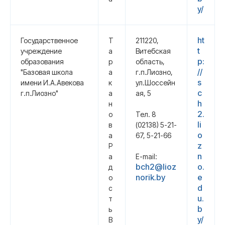
y/
ht
Государственное
Т
211220,
t
учреждение
а
Витебская
p:
образования
р
область,
//
"Базовая школа
а
г.п.Лиозно,
s
имени И.А.Авекова
к
ул.Шоссейн
c
г.п.Лиозно"
а
ая, 5
h
н
2.
о
Тел. 8
li
в
(02138) 5-21-
o
а
67, 5-21-66
z
Р
n
а
E-mail:
bch2@lioz
o.
д
norik.by
e
о
d
с
u.
т
b
ь
y/
В