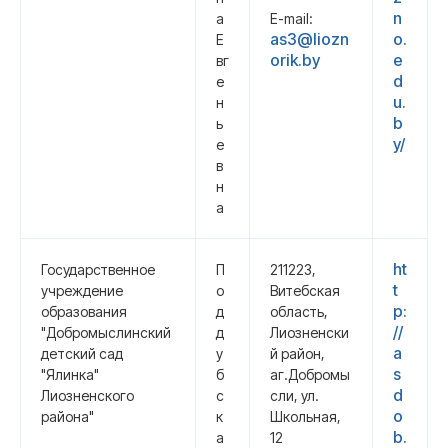
n
а
E-mail:
as3@liozn
o.
Е
orik.by
e
вг
d
е
u.
н
b
ь
y/
е
в
н
а
ht
Государственное
П
211223,
t
учреждение
о
Витебская
p:
образования
д
область,
//
"Добромыслинский
д
Лиозненски
a
детский сад
у
й район,
s
"Ялинка"
б
аг.Добромы
d
Лиозненского
с
сли, ул.
o
района"
к
Школьная,
b.
а
12