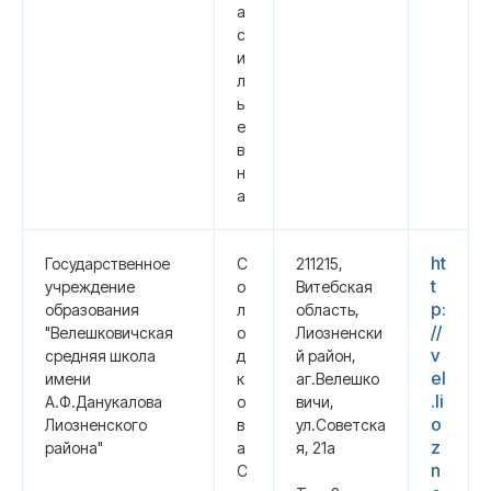
а
с
и
л
ь
е
в
н
а
ht
Государственное
С
211215,
t
учреждение
о
Витебская
p:
образования
л
область,
//
"Велешковичская
о
Лиозненски
v
средняя школа
д
й район,
el
имени
к
аг.Велешко
.li
А.Ф.Данукалова
о
вичи,
o
Лиозненского
в
ул.Советска
z
района"
а
я, 21а
n
С