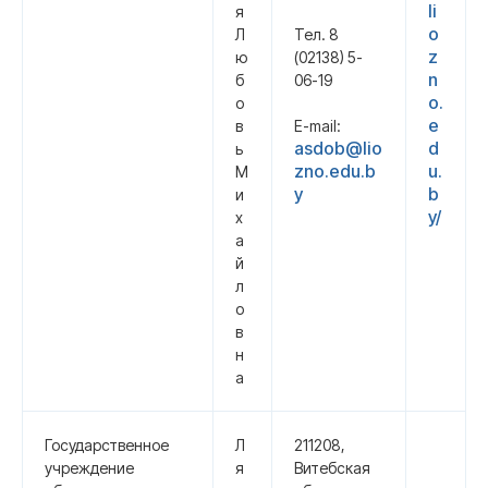
li
я
o
Л
Тел. 8
z
ю
(02138) 5-
n
б
06-19
o.
о
e
в
E-mail:
asdob@lio
d
ь
zno.edu.b
u.
М
y
b
и
y/
х
а
й
л
о
в
н
а
Государственное
Л
211208,
учреждение
я
Витебская