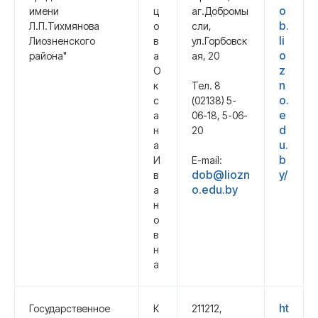
o
имени
ц
аг.Добромы
b.
Л.П.Тихмянова
о
сли,
li
Лиозненского
в
ул.Горбовск
o
района"
а
ая, 20
z
О
n
к
Тел. 8
o.
с
(02138) 5-
e
а
06-18, 5-06-
d
н
20
u.
а
b
И
E-mail:
dob@liozn
y/
в
o.edu.by
а
н
о
в
н
а
ht
Государственное
К
211212,