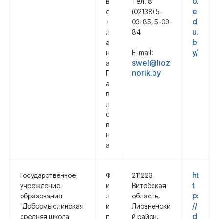
o.
в
Тел. 8
e
е
(02138) 5-
d
т
03-85, 5-03-
u.
л
84
b
а
y/
н
E-mail:
swel@lioz
а
norik.by
П
а
в
л
о
в
н
а
ht
Государственное
Ф
211223,
t
учреждение
и
Витебская
p:
образования
л
область,
//
"Добромыслинская
и
Лиозненски
d
средняя школа
п
й район,