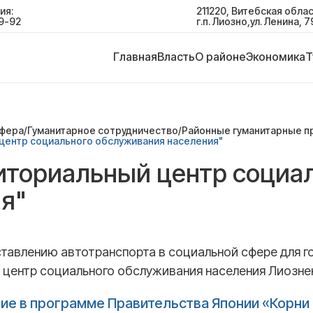
ия:
211220, Витебская облас
9-92
г.п. Лиозно,ул. Ленина, 7
Главная
Власть
О районе
Экономика
Т
сфера
/
Гуманитарное сотрудничество
/
Районные гуманитарные п
центр социального обслуживания населения"
иториальный центр социа
я"
ставлению автотранспорта в социальной сфере для г
 центр социального обслуживания населения Лиозне
ие в программе Правительства Японии «Корни