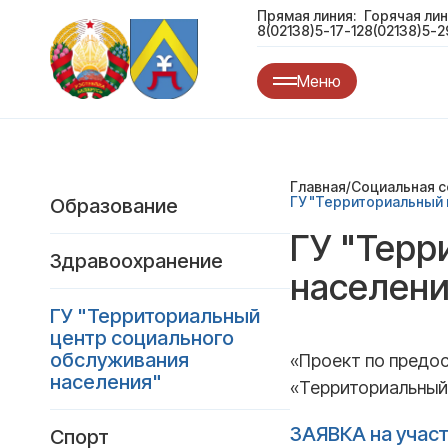
Прямая линия:
Горячая лин
8(02138)5-17-12
8(02138)5-2
Меню
Главная
/
Социальная 
ГУ "Территориальный 
Образование
ГУ "Терр
Здравоохранениe
населени
ГУ "Территориальный
центр социального
обслуживания
«Проект по предо
населения"
«Территориальный
ЗАЯВКА на участ
Спорт