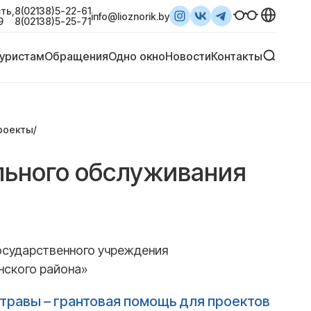
ть,
8(02138)5-22-61
info@lioznorik.by
9
8(02138)5-25-71
уристам
Обращения
Одно окно
Новости
Контакты
роекты
/
льного обслуживания
осударственного учреждения
нского района»
 травы – грантовая помощь для проектов