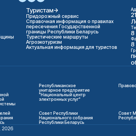
Туристам
Ад
2
Придорожный сервис
Л
Справочная информация о правилах
пересечения Государственной
Те
границы Республики Беларусь
8
бщины
Туристические маршруты
Фа
Агроэкотуризм
8
Актуальная информация для туристов
Гр
п
о
Республиканское
Правово
унитарное предприятие
нной
"Национальный центр
ой
электронных услуг"
системы
телей
Совет Республики
Совет 
брания
Национального собрания
Республ
сь
Республики Беларусь
, 2026