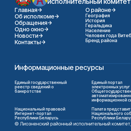
исполнительный комитет
Главная
О районе
География
Об исполкоме
История
Обращения
Геральдика
Одно окно
Население
Новости
Человек года Вите
Бренд района
Контакты
Информационные ресурсы
Единый государственный
Единый портал
реестр сведений о
электронных услуг
банкротстве
Общегосударстве
автоматизированн
информационной 
Национальный правовой
Палата представи
Интернет-портал
Национального со
Республики Беларусь
Республики Белару
© Лиозненский районный исполнительный комитет