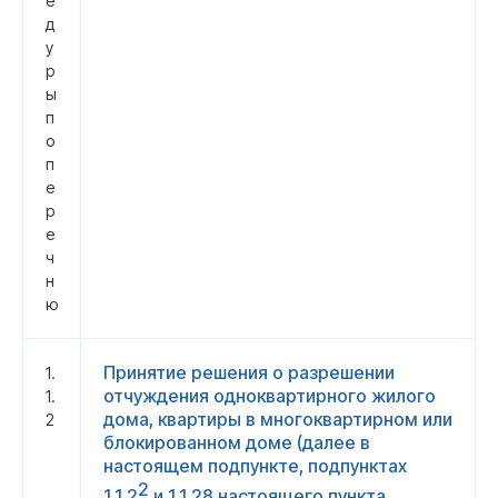
е
д
у
р
ы
п
о
п
е
р
е
ч
н
ю
Принятие решения о разрешении
1.
отчуждения одноквартирного жилого
1.
дома, квартиры в многоквартирном или
2
блокированном доме (далее в
настоящем подпункте, подпунктах
2
1.1.2
и 1.1.28 настоящего пункта,