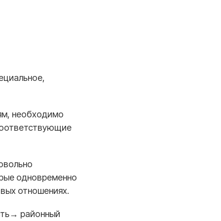
ециальное,
ям, необходимо
 соответствующие
ровольно
орые одновременно
овых отношениях.
ть→ районный