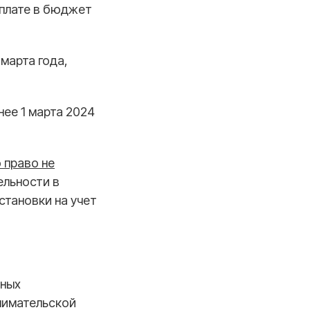
уплате в бюджет
 марта года
,
ее 1 марта 2024
 право не
ельности в
становки на учет
ьных
нимательской