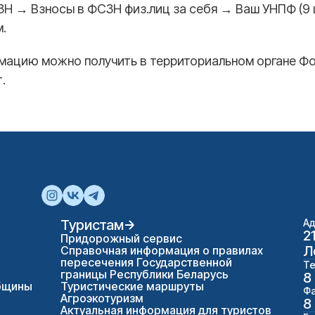
ЗН → Взносы в ФСЗН физ.лиц за себя → Ваш УНПФ (9
.
ацию можно получить в территориальном органе Фо
.
Туристам
Ад
2
Придорожный сервис
Л
Справочная информация о правилах
пересечения Государственной
Те
границы Республики Беларусь
8
бщины
Туристические маршруты
Фа
Агроэкотуризм
8
Актуальная информация для туристов