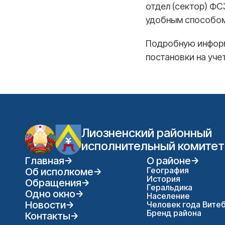
отдел (сектор) ФС
удобным способом
Подробную информ
постановки на учет
Лиозненский районный
исполнительный комитет
Главная
О районе
География
Об исполкоме
История
Обращения
Геральдика
Одно окно
Население
Новости
Человек года Вите
Бренд района
Контакты