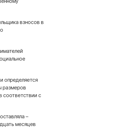
венному
ельщика взносов в
 о
нимателей
социальное
ти
определяется
ы размеров
в соответствии с
составляла –
адцать месяцев