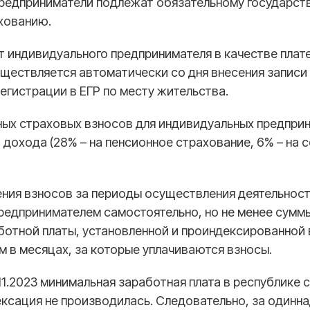
редприниматели подлежат обязательному государст
хованию.
т индивидуального предпринимателя в качестве плат
ществляется автоматически со дня внесения записи
егистрации в ЕГР по месту жительства.
ных страховых взносов для индивидуальных предпри
т дохода
(28% – на пенсионное страхование, 6% – на 
ения взносов
за периоды осуществления деятельнос
редпринимателем самостоятельно, но не менее сумм
отной платы, установленной и проиндексированной 
 в месяцах, за которые уплачиваются взносы.
.11.2023 минимальная заработная плата в республике 
ексация не производилась. Следовательно,
за одинн