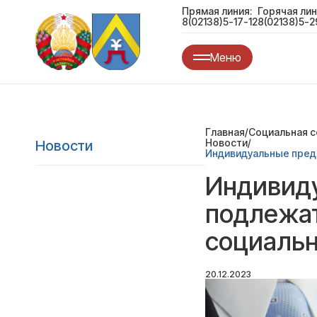
Прямая линия:
Горячая лин
8(02138)5-17-12
8(02138)5-2
Меню
Главная
/
Социальная 
Новости
/
Новости
Индивидуальные пред
Индивид
подлежат
социальн
20.12.2023