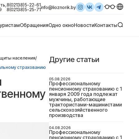
ть,
8(02138)5-22-61
info@lioznorik.by
9
8(02138)5-25-71
уристам
Обращения
Одно окно
Новости
Контакты
Другие статьи
ащиты населения
/
альному страхованию
и
05.08.2026
Профессиональному
пенсионному страхованию с 1
твенному
января 2009 года подлежат
мужчины, работающие
трактористами-машинистами
сельскохозяйственного
производства
04.08.2026
Профессиональному
пенсионному страхованию с 1