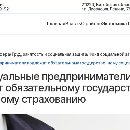
ия:
211220, Витебская облас
9-92
г.п. Лиозно,ул. Ленина, 7
Главная
Власть
О районе
Экономика
Т
сфера
/
Труд, занятость и социальная защита
/
Фонд социальной з
приниматели подлежат обязательному государственному соци
уальные предпринимател
 обязательному государс
ому страхованию