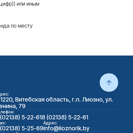
 цифр))
или иным
нда по месту
рес:
11220, Витебская область, г.п. Лиозно, ул.
енина, 79
лефон:
 (02138) 5-22-61
8 (02138) 5-22-61
кс:
Адрес:
 (02138) 5-25-69
info@lioznorik.by